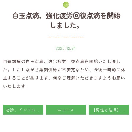
⼤
阪
白玉点滴、強化疲労回復点滴を開始
府
｜
しました。
吉
川
内
科
2025.12.24
ク
リ
自費診療の白玉点滴、強化疲労回復点滴を開始いたしまし
ニ
た。しかしながら薬剤供給が不安定なため、今後一時的に休
ッ
ク
止することがあります。何卒ご理解いただきますようお願い
いたします。
初診、インフルエンザワクチンのWEB予約を開始しました
ニュース
【男性も注目】HPVワクチンについて