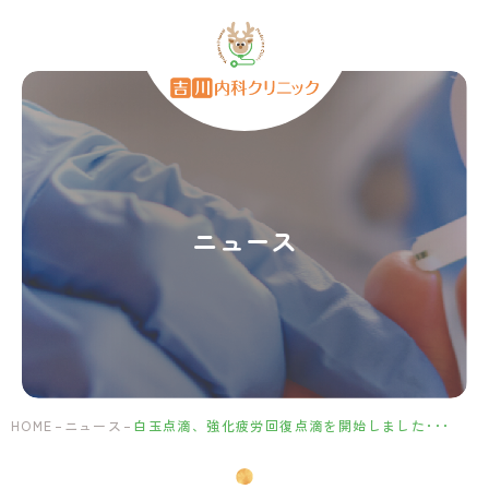
白
玉
点
滴、
強
化
疲
労
回
ニュース
復
点
滴
を
開
始
し
ま
HOME
ニュース
白玉点滴、強化疲労回復点滴を開始しました･･･
し
た。
｜